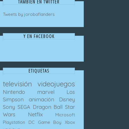
TAMBIEN EN TWITTER
Tweets by jorobaflanders
Y EN FACEBOOK
ETIQUETAS
televisión
videojuegos
Nintendo
marvel
Los
Simpson
animación
Disney
Sony
SEGA
Dragon Ball
Star
Wars
Netflix
Microsoft
Playstation
DC
Game Boy
Xbox