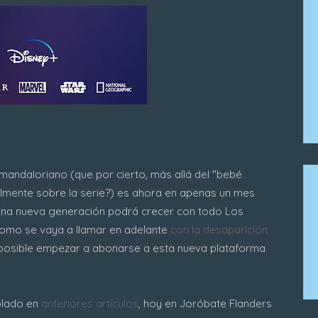
 mandaloriano (que por cierto, más allá del "bebé
almente sobre la serie?) es ahora en apenas un mes
 una nueva generación podrá crecer con todo Los
como se vaya a llamar en adelante
con la desaparición
a posible empezar a abonarse a esta nueva plataforma
blado en
anteriores artículos
, hoy en Joróbate Flanders