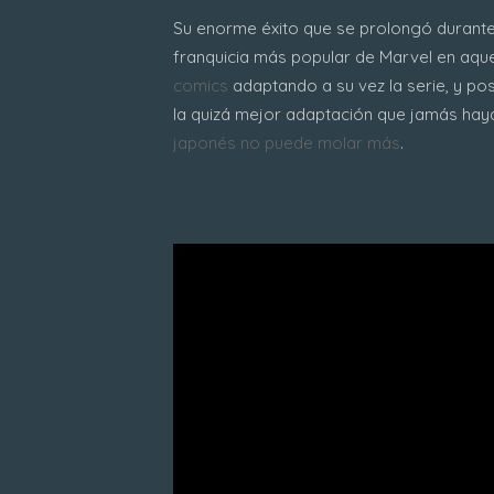
Su enorme éxito que se prolongó durante 
franquicia más popular de Marvel en aqu
comics
adaptando a su vez la serie, y pos
la quizá mejor adaptación que jamás hay
japonés no puede molar más
.