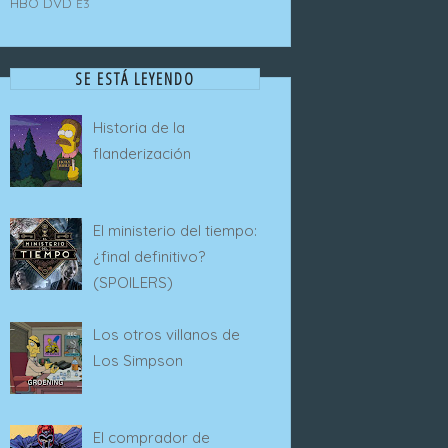
HBO
DVD
E3
SE ESTÁ LEYENDO
Historia de la
flanderización
El ministerio del tiempo:
¿final definitivo?
(SPOILERS)
Los otros villanos de
Los Simpson
El comprador de