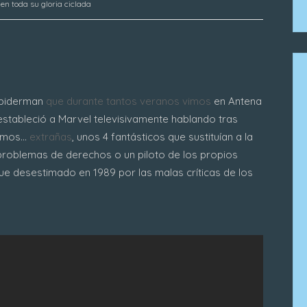
en toda su gloria ciclada
 Spiderman
que durante tantos veranos vimos
en Antena
estableció a Marvel televisivamente hablando tras
mos...
extrañas
, unos 4 fantásticos que sustituían a la
roblemas de derechos o un piloto de los propios
fue desestimado en 1989 por las malas críticas de los