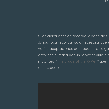
Los 90 
Si en cierta ocasión recordé la serie de
3, hoy toca recordar su antecesora, que 
varias adaptaciones del trepamuros diga
antorcha humana por un robot debido a p
mutantes, "
The pryde of the X-Men
" que 
espectadores.