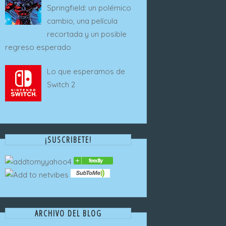
Springfield: un polémico
cambio, una película
recortada y un posible
regreso esperado
Lo que esperamos de
Switch 2
¡SUSCRIBETE!
ARCHIVO DEL BLOG