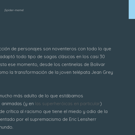
¡Spider-meme!
ección de personajes son noventeros con todo lo que
adaptó todo tipo de sagas clásicas en los casi 30
hasta ese momento, desde los centinelas de Bolivar
como la transformación de la joven telépata Jean Grey
mucho más adulto de lo que estábamos
 animadas (y en
las superheróicas en particular
)
e crítica al racismo que tiene el miedo y odio de la
mentado por el supremacismo de Eric Lensherr
mundo.