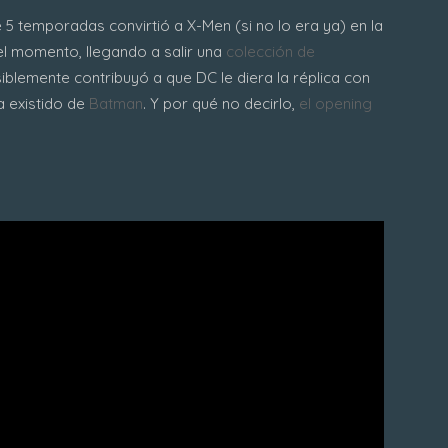
5 temporadas convirtió a X-Men (si no lo era ya) en la
el momento, llegando a salir una
colección de
iblemente contribuyó a que DC le diera la réplica con
a existido de
Batman
. Y por qué no decirlo,
el opening