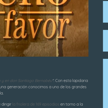
o y en don Santiago Bernabéu
"
. Con esta lapidaria
 una generación conocimos a uno de los grandes
da.
dirigir
la friolera de 169 episodios
en torno a la