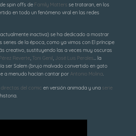
de spin offs de
Family Matters
se trataran, en los
rtido en todo un fenómeno viral en las redes
actualmente inactiva) se ha dedicado a mostrar
 series de la época, como ya vimos con El príncipe
más creativo, sustituyendo las a veces muy oscuras
Pérez Reverte
,
Toni Genil
,
José Luis Perales
... la
ecía ser Salem (brujo malvado convertido en gato
que a menudo hacían cantar por
Antonio Molina
.
directas del comic
en versión animada y una
serie
historia.