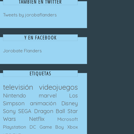
TAMBIEN EN TWITTER
Tweets by jorobaflanders
Y EN FACEBOOK
Jorobate Flanders
ETIQUETAS
televisión
videojuegos
Nintendo
marvel
Los
Simpson
animación
Disney
Sony
SEGA
Dragon Ball
Star
Wars
Netflix
Microsoft
Playstation
DC
Game Boy
Xbox