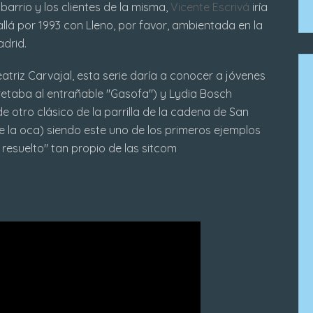
arrio y los clientes de la misma,
Vicente Escrivá
iría
llá por 1993 con Lleno, por favor, ambientada en la
drid.
riz Carvajal, esta serie daría a conocer a jóvenes
retaba al entrañable "Gasofa") y Lydia Bosch
 de otro clásico de la parrilla de la cadena de San
e la oca) siendo este uno de los primeros ejemplos
resuelto" tan propio de las sitcom