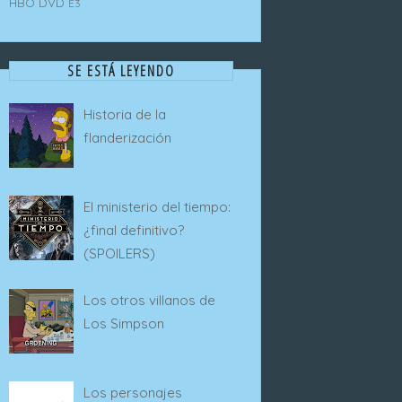
HBO
DVD
E3
SE ESTÁ LEYENDO
Historia de la
flanderización
El ministerio del tiempo:
¿final definitivo?
(SPOILERS)
Los otros villanos de
Los Simpson
Los personajes