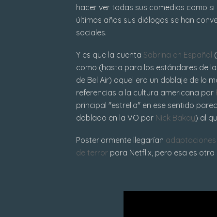
hacer ver todas sus comedias como si 
últimos años sus diálogos se han conve
sociales.
Y es que la cuenta
Sabrina en Español
(
como (hasta para los estándares de las
de Bel Air) aquel era un doblaje de lo 
referencias a la cultura americana por
principal "estrella" en ese sentido par
doblado en la VO por
Nick Bakay
) al 
Posteriormente llegarían
adaptaciones 
de terror
para Netflix, pero esa es otra 