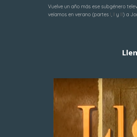
Vuelve un año más ese subgénero televi
veíamos en verano (partes
I
,
II
y
III
) a Jo
Llen