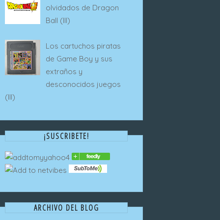
olvidados de Dragon
Ball (III)
Los cartuchos piratas
de Game Boy y sus
extraños y
desconocidos juegos
(III)
¡SUSCRIBETE!
ARCHIVO DEL BLOG