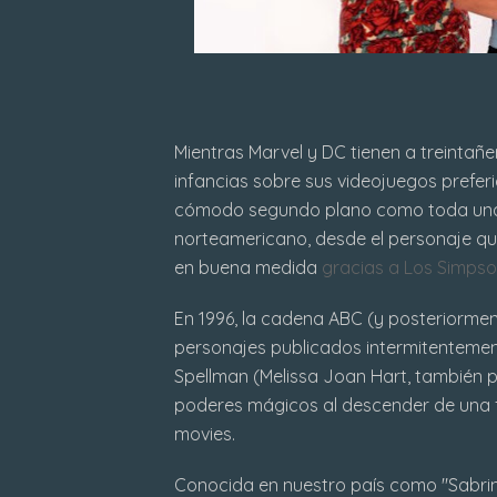
Mientras Marvel y DC tienen a treintañe
infancias sobre sus videojuegos prefe
cómodo segundo plano como toda una re
norteamericano, desde el personaje q
en buena medida
gracias a Los Simps
En 1996, la cadena ABC (y posteriorme
personajes publicados intermitenteme
Spellman (Melissa Joan Hart, también p
poderes mágicos al descender de una fa
movies.
Conocida en nuestro país como "Sabrin