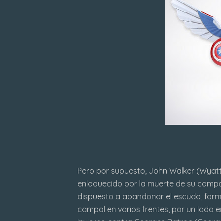
Pero por supuesto, John Walker (Wyatt
enloquecido por la muerte de su compa
dispuesto a abandonar el escudo, form
campal en varios frentes, por un lado en