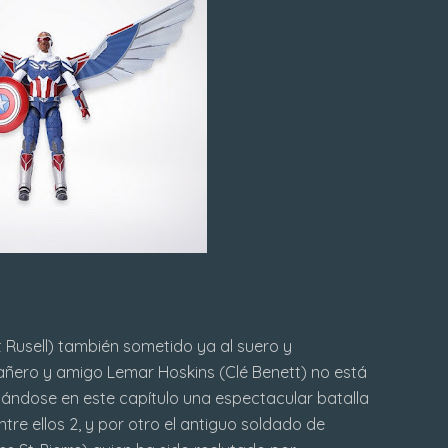
 Rusell) también sometido ya al suero y
ñero y amigo Lemar Hoskins (Clé Benett) no está
ándose en este capítulo una espectacular batalla
tre ellos 2, y por otro el antiguo soldado de