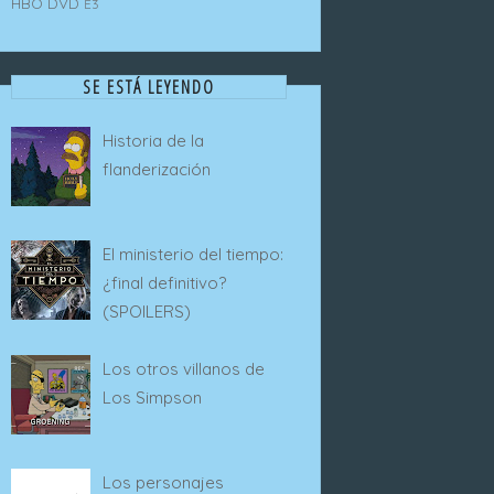
HBO
DVD
E3
SE ESTÁ LEYENDO
Historia de la
flanderización
El ministerio del tiempo:
¿final definitivo?
(SPOILERS)
Los otros villanos de
Los Simpson
Los personajes