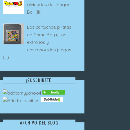
olvidados de Dragon
Ball (III)
Los cartuchos piratas
de Game Boy y sus
extraños y
desconocidos juegos
(III)
¡SUSCRIBETE!
ARCHIVO DEL BLOG