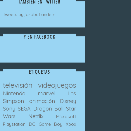
TAMBIEN EN TWITTER
Tweets by jorobaflanders
Y EN FACEBOOK
ETIQUETAS
televisión
videojuegos
Nintendo
marvel
Los
Simpson
animación
Disney
Sony
SEGA
Dragon Ball
Star
Wars
Netflix
Microsoft
Playstation
DC
Game Boy
Xbox