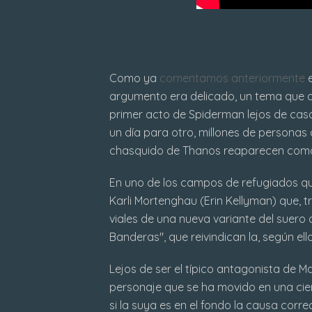
Como ya
comentamos anteriormente
e
argumento era delicado, un tema que a
primer acto de Spiderman lejos de casa
un día para otro, millones de persona
chasquido de Thanos reaparecen como 
En uno de los campos de refugiados que 
Karli Mortenghau (Erin Kellyman) que, 
viales de una nueva variante del suero
Banderas", que reivindican la, según ell
Lejos de ser el típico antagonista de Ma
personaje que se ha movido en una cier
si la suya es en el fondo la causa corr