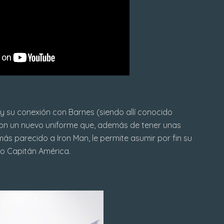
 su conexión con Barnes (siendo allí conocido
on un nuevo uniforme que, además de tener unas
ás parecido a Iron Man, le permite asumir por fin su
vo Capitán América.