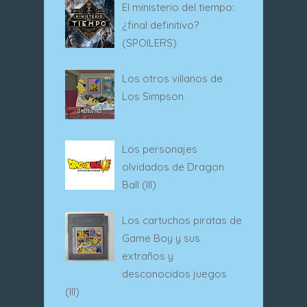
El ministerio del tiempo:
¿final definitivo?
(SPOILERS)
Los otros villanos de
Los Simpson
Los personajes
olvidados de Dragon
Ball (III)
Los cartuchos piratas de
Game Boy y sus
extraños y
desconocidos juegos
(III)