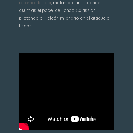
retorno del jedi
, matamarcianos donde
asumías el papel de Lando Calrissian
pilotando el Halcón milenario en el ataque a
Endor.