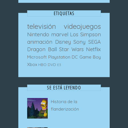
ETIQUETAS
televisión
videojuegos
Nintendo
marvel
Los Simpson
animación
Disney
Sony
SEGA
Dragon Ball
Star Wars
Netflix
Microsoft
Playstation
DC
Game Boy
Xbox
HBO
DVD
E3
SE ESTÁ LEYENDO
Historia de la
flanderización