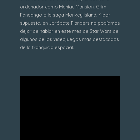
ordenador como Maniac Mansion, Grim
Fandango o la saga Monkey Island. Y por
supuesto, en Joróbate Flanders no podíamos
dejar de hablar en este mes de Star Wars de
algunos de los videojuegos más destacados
de la franquicia espacial.