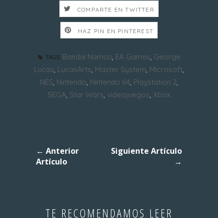
COMPARTE EN TWITTER
HAZ PIN EN PINTEREST
Bandai Namco
,
EA Games
,
George
TAGS:
Lucas
,
LucasArts
,
Master System
,
Microsoft
,
NES
,
Nintendo
,
Nintendo 64
,
Playstation 2
,
SEGA
,
Star Wars
,
videojuegos
,
Xbox
← Anterior
Siguiente Artículo
Artículo
→
TE RECOMENDAMOS LEER