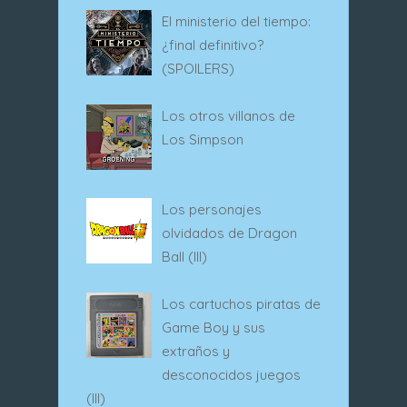
El ministerio del tiempo:
¿final definitivo?
(SPOILERS)
Los otros villanos de
Los Simpson
Los personajes
olvidados de Dragon
Ball (III)
Los cartuchos piratas de
Game Boy y sus
extraños y
desconocidos juegos
(III)