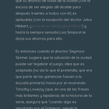
que su anuncio de huida de la ciudad (con la
excusa de ser elegido allí alcalde para
después traerles a todos con él) es
aplaudida (con la excepción del doctor Julius
Hibbert, ¿
pista de su ideología política?
) y
hasta la siempre sensata Lisa Simpson le
dona sus ahorros para ello.
Es entonces cuando el director Seymour
Skinner sugiere que la salvación de la ciudad
puede ser legalizar el juego, idea que es
aceptada (no así lo que él pretendía, que era
que parte de las ganancias fuesen a la
escuela primaria) hasta por el reverendo
Timothy Lovejoy (que, en una de las frases
más brillantes y lapidarias de la historia de la
serie, asegura que "cuando algo es
aprobado por el Gobierno, pierde la