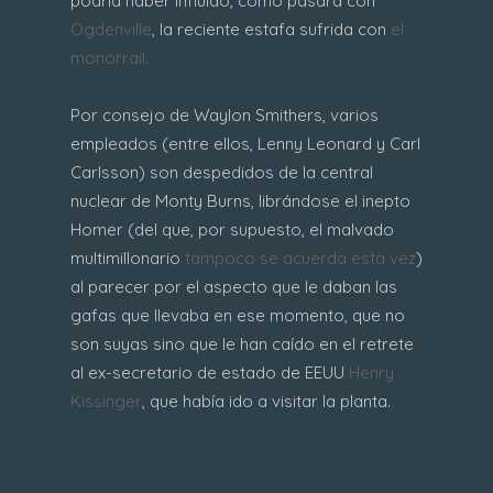
podría haber influido, como pasara con
Ogdenville
, la reciente estafa sufrida con
el
monorrail.
Por consejo de Waylon Smithers, varios
empleados (entre ellos, Lenny Leonard y Carl
Carlsson) son despedidos de la central
nuclear de Monty Burns, librándose el inepto
Homer (del que, por supuesto, el malvado
multimillonario
tampoco se acuerda esta vez
)
al parecer por el aspecto que le daban las
gafas que llevaba en ese momento, que no
son suyas sino que le han caído en el retrete
al ex-secretario de estado de EEUU
Henry
Kissinger
, que había ido a visitar la planta.