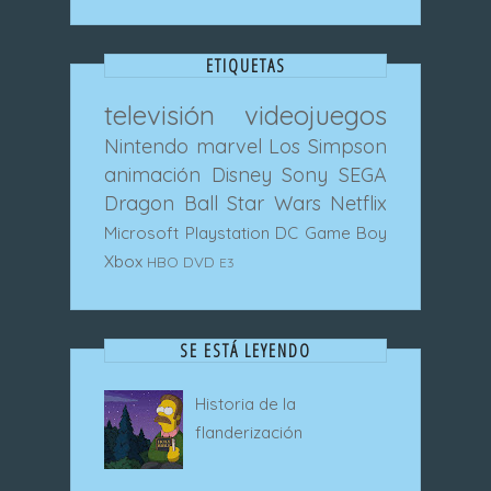
ETIQUETAS
televisión
videojuegos
Nintendo
marvel
Los Simpson
animación
Disney
Sony
SEGA
Dragon Ball
Star Wars
Netflix
Microsoft
Playstation
DC
Game Boy
Xbox
HBO
DVD
E3
SE ESTÁ LEYENDO
Historia de la
flanderización