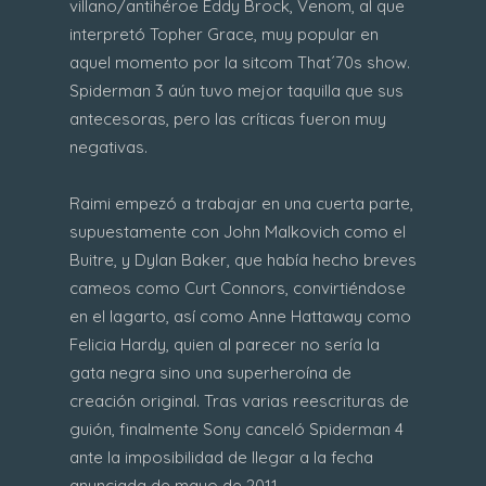
villano/antihéroe Eddy Brock, Venom, al que
interpretó Topher Grace, muy popular en
aquel momento por la sitcom That´70s show.
Spiderman 3 aún tuvo mejor taquilla que sus
antecesoras, pero las críticas fueron muy
negativas.
Raimi empezó a trabajar en una cuerta parte,
supuestamente con John Malkovich como el
Buitre, y Dylan Baker, que había hecho breves
cameos como Curt Connors, convirtiéndose
en el lagarto, así como Anne Hattaway como
Felicia Hardy, quien al parecer no sería la
gata negra sino una superheroína de
creación original. Tras varias reescrituras de
guión, finalmente Sony canceló Spiderman 4
ante la imposibilidad de llegar a la fecha
anunciada de mayo de 2011.