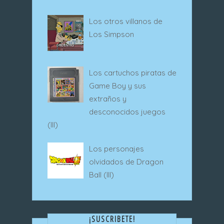
Los otros villanos de
Los Simpson
Los cartuchos piratas de
Game Boy y sus
extraños y
desconocidos juegos
(III)
Los personajes
olvidados de Dragon
Ball (III)
¡SUSCRIBETE!