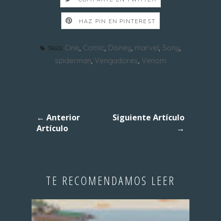
HAZ PIN EN PINTEREST
Cine
,
Comic
,
Disney
,
marvel
,
Sony
,
TAGS:
spiderman
,
Vengadores
,
Venom
← Anterior
Siguiente Artículo
Artículo
→
TE RECOMENDAMOS LEER