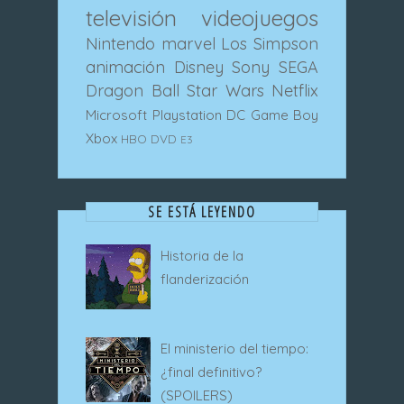
televisión
videojuegos
Nintendo
marvel
Los Simpson
animación
Disney
Sony
SEGA
Dragon Ball
Star Wars
Netflix
Microsoft
Playstation
DC
Game Boy
Xbox
HBO
DVD
E3
SE ESTÁ LEYENDO
Historia de la
flanderización
El ministerio del tiempo:
¿final definitivo?
(SPOILERS)