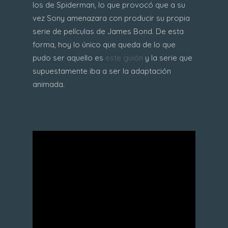
los de Spiderman, lo que provocó que a su
vez Sony amenazara con producir su propia
serie de películas de James Bond. De esta
forma, hoy lo único que queda de lo que
pudo ser aquello es
este guión
y la serie que
supuestamente iba a ser la adaptación
animada.