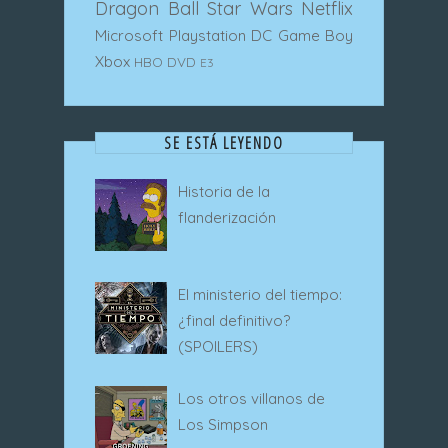
Dragon Ball
Star Wars
Netflix
Microsoft
Playstation
DC
Game Boy
Xbox
HBO
DVD
E3
SE ESTÁ LEYENDO
Historia de la
flanderización
El ministerio del tiempo:
¿final definitivo?
(SPOILERS)
Los otros villanos de
Los Simpson