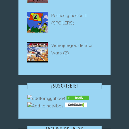
Política y ficción III
(SPOILERS)
Videojuegos de Star
Wars (2)
¡SUSCRIBETE!