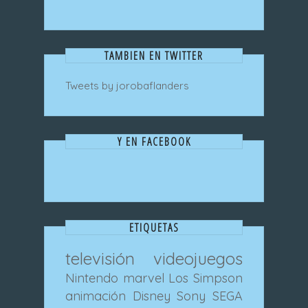
TAMBIEN EN TWITTER
Tweets by jorobaflanders
Y EN FACEBOOK
ETIQUETAS
televisión
videojuegos
Nintendo
marvel
Los Simpson
animación
Disney
Sony
SEGA