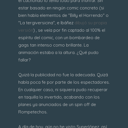
el cachondo lo tenía todo para triunfar. Sin
estar basado en ningún comic concreto (si
bien había elementos de "Billy el Horrendo" o
"La tergiversicina", e Ibáñez
dibujó su propia
versión
) , se veía por fin captado al 100% el
espíritu del comic, con un bombardeo de
gags tan intenso como brillante. La
animación estaba a la altura. ¿Qué pudo
fallar?
Quizá la publicidad no fue la adecuada. Quizá
había poca fe por parte de los espectadores.
En cualquier caso, ni siquiera pudo recuperar
en taquilla lo invertido, acabando con los
planes ya anunciados de un spin off de
Rompetechos.
A día de hoy, aún no he visto Superlópez, así