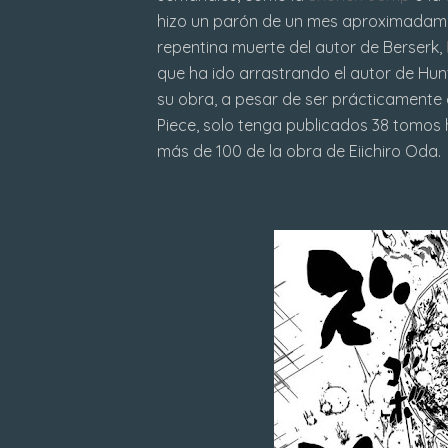
hizo un parón de un mes aproximadament
repentina muerte del autor de Berserk,
que ha ido arrastrando el autor de Hun
su obra, a pesar de ser prácticament
Piece, solo tenga publicados 38 tomos 
más de 100 de la obra de Eiichiro Oda.