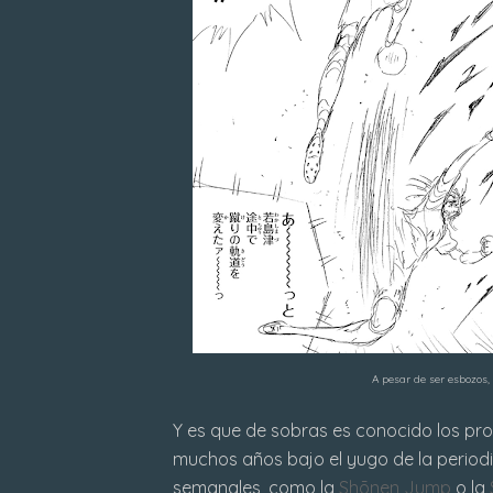
A pesar de ser esbozos
Y es que de sobras es conocido los pr
muchos años bajo el yugo de la periodi
semanales, como la
Shōnen Jump
o la