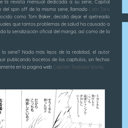
 la revista mensual dedicada a su serie, Capital
 del spin off de la misma serie, llamado
I am Taro
nocido como Tom Baker, decidió dejar el ajetreado
suales que tantos problemas de salud ha causado a
a la serialización oficial del manga, así como de la
 la serie? Nada más lejos de la realidad, el autor
uir publicando bocetos de los capítulos, sin fechas
itamente en la pagina web
Captain Tsubasa World
.