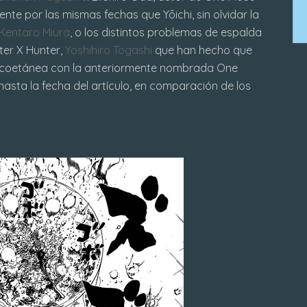
e por las mismas fechas que Yōichi, sin olvidar la
Kentaro Miura
, o los distintos problemas de espalda
ter X Hunter,
Yoshihiro Togashi
que han hecho que
e coetánea con la anteriormente nombrada One
hasta la fecha del artículo, en comparación de los