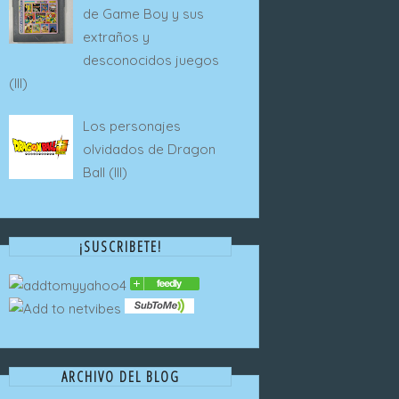
de Game Boy y sus
extraños y
desconocidos juegos
(III)
Los personajes
olvidados de Dragon
Ball (III)
¡SUSCRIBETE!
ARCHIVO DEL BLOG