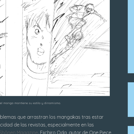
, el manga mantiene su estilo y dinamismo.
oblemas que arrastran los mangakas tras estar
cidad de las revistas, especialmente en las
Shōnen Magazine
. Eiichiro Oda, autor de One Piece