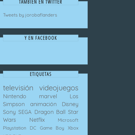
TAMBIEN EN TWITTER
Tweets by jorobaflanders
Y EN FACEBOOK
ETIQUETAS
televisión
videojuegos
Nintendo
marvel
Los
Simpson
animación
Disney
Sony
SEGA
Dragon Ball
Star
Wars
Netflix
Microsoft
Playstation
DC
Game Boy
Xbox