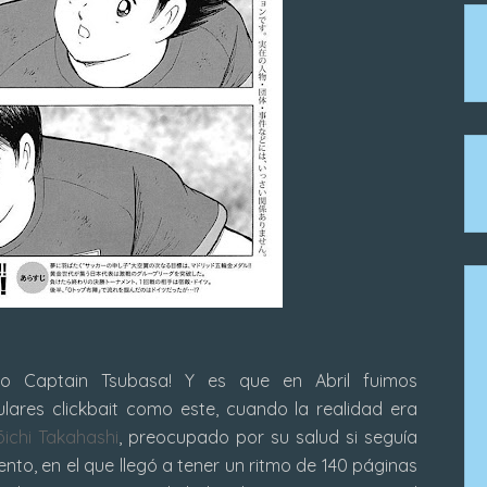
 Captain Tsubasa! Y es que en Abril fuimos
ares clickbait como este, cuando la realidad era
ōichi Takahashi
, preocupado por su salud si seguía
to, en el que llegó a tener un ritmo de 140 páginas