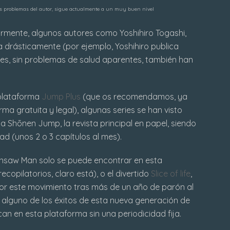
os problemas del autor, sigue actualmente a un muy buen nivel
mente, algunos autores como Yoshihiro Togashi,
ra drásticamente (por ejemplo,
Yoshihiro publica
res, sin problemas de salud aparentes, también han
 plataforma
Jump Plus
(que os recomendamos, ya
ma gratuita y legal), algunas series se han visto
la
Shōnen Jump, la
revista principal en papel, siendo
ad (unos 2 o 3 capítulos al mes).
nsaw Man solo se puede encontrar en esta
copilatorios, claro está), o el divertido
Slice of life
,
por este movimiento tras más de un año de parón al
on alguno de los éxitos de esta nueva generación de
can en esta plataforma sin una periodicidad fija.