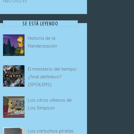
HBO
DVD
E3
SE ESTÁ LEYENDO
Historia de la
flanderización
El ministerio del tiempo:
¿final definitivo?
(SPOILERS)
Los otros villanos de
Los Simpson
Los cartuchos piratas