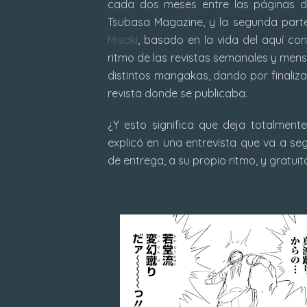
cada dos meses entre las páginas de
Tsubasa Magazine, y la segunda parte
Misaki
, basado en la vida del aquí co
ritmo de las revistas semanales y men
distintos mangakas, dando por finalizad
revista donde se publicaba.
¿Y esto significa que deja totalmente
explicó en una entrevista que va a seg
de entrega, a su propio ritmo, y gratu