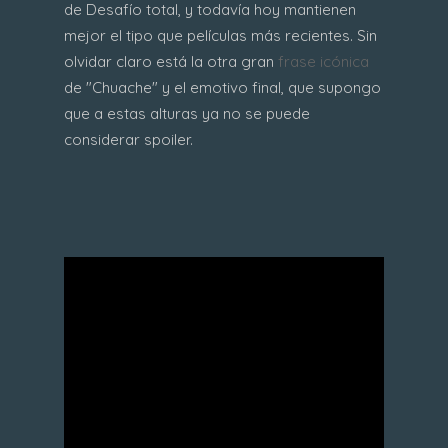
de Desafío total, y todavía hoy mantienen
mejor el tipo que películas más recientes. Sin
olvidar claro está la otra gran
frase icónica
de "Chuache" y el emotivo final, que supongo
que a estas alturas ya no se puede
considerar spoiler.