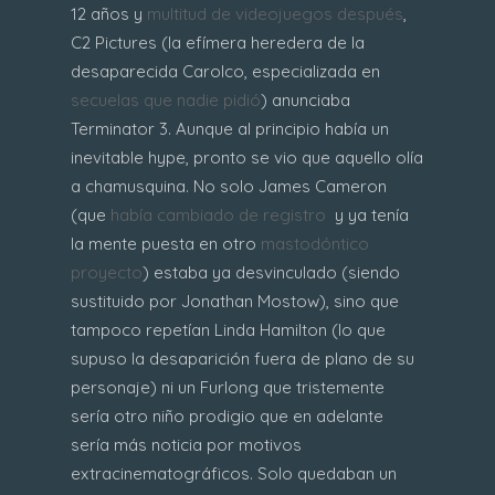
12 años y
multitud de videojuegos después
,
C2 Pictures (la efímera heredera de la
desaparecida Carolco, especializada en
secuelas que nadie pidió
) anunciaba
Terminator 3. Aunque al principio había un
inevitable hype, pronto se vio que aquello olía
a chamusquina. No solo James Cameron
(que
había cambiado de registro
y ya tenía
la mente puesta en otro
mastodóntico
proyecto
) estaba ya desvinculado (siendo
sustituido por Jonathan Mostow), sino que
tampoco repetían Linda Hamilton (lo que
supuso la desaparición fuera de plano de su
personaje) ni un Furlong que tristemente
sería otro niño prodigio que en adelante
sería más noticia por motivos
extracinematográficos. Solo quedaban un