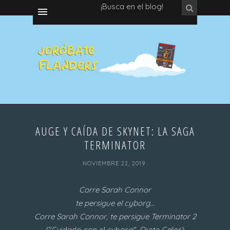
¡Busca en el blog!
AUGE Y CAÍDA DE SKYNET: LA SAGA
TERMINATOR
NOVIEMBRE 22, 2019
Corre Sarah Connor
te persigue el cyborg...
Corre Sarah Connor, te persigue Terminator 2
("Cuidado con el cyborg", Ojete Calor)