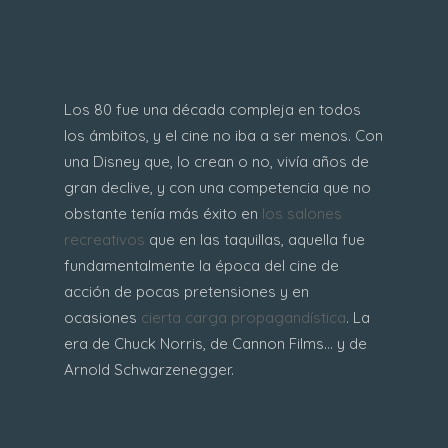
Los 80 fue una década compleja en todos
los ámbitos, y el cine no iba a ser menos. Con
una Disney que, lo crean o no, vivía años de
gran declive, y con una competencia que no
obstante tenía más éxito en
los salones
recreativos
que en las taquillas, aquella fue
fundamentalmente la época del cine de
acción de pocas pretensiones y en
ocasiones
cierta carga propagandística
. La
era de Chuck Norris, de Cannon Films... y de
Arnold Schwarzenegger.