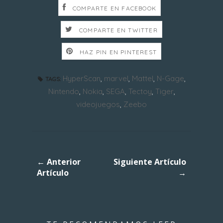
COMPARTE EN FACEBOOK
COMPARTE EN TWITTER
HAZ PIN EN PINTEREST
HyperScan
,
marvel
,
Mattel
,
N-Gage
,
TAGS:
Nintendo
,
Nokia
,
SEGA
,
Tectoy
,
Tiger
,
videojuegos
,
Zeebo
← Anterior
Siguiente Artículo
Artículo
→