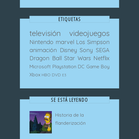
ETIQUETAS
televisión
videojuegos
Nintendo
marvel
Los Simpson
animación
Disney
Sony
SEGA
Dragon Ball
Star Wars
Netflix
Microsoft
Playstation
DC
Game Boy
Xbox
HBO
DVD
E3
SE ESTÁ LEYENDO
Historia de la
flanderización