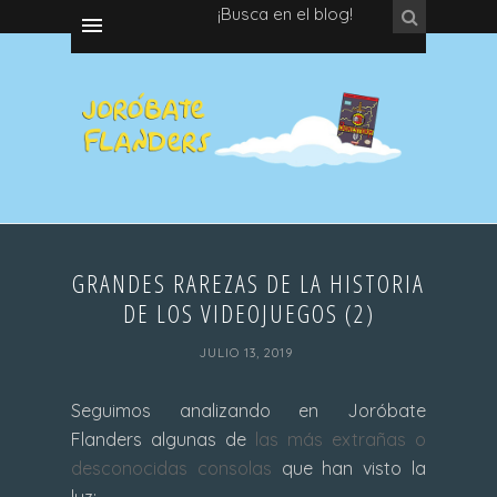
¡Busca en el blog!
GRANDES RAREZAS DE LA HISTORIA
DE LOS VIDEOJUEGOS (2)
JULIO 13, 2019
Seguimos analizando en Joróbate
Flanders algunas de
las más extrañas o
desconocidas consolas
que han visto la