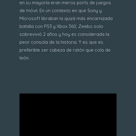
en su mayoría eran meros ports de juegos
de móvil. En un contexto en que Sony y
Microsoft libraban la quizá más encarnizada
batalla con PS3 y Xbox 360, Zeebo solo
sobrevivió 2 años y hoy es considerada la
peor consola de la historia. Y es que es
preferible ser cabeza de ratón que cola de
león.