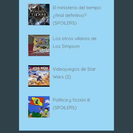
El ministerio del tiempo:
¿final definitivo?
(SPOILERS)
Los otros villanos de
Los Simpson
Videojuegos de Star
Wars (2)
Política y ficción III
(SPOILERS)